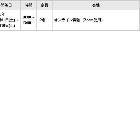
開催日
時間
定員
会場
26年
10:00～
月01日(土)～
12名
オンライン開催（Zoom使用）
13:00
月10日(土)