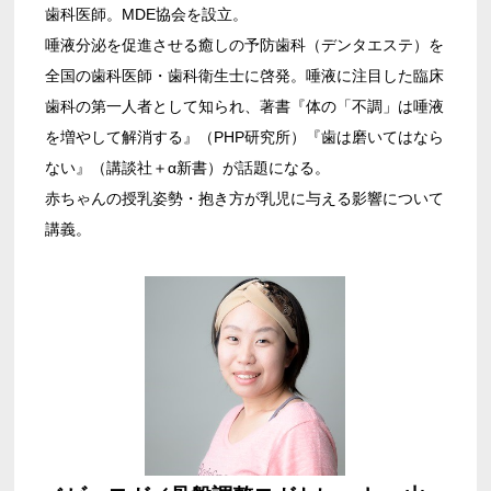
歯科医師。MDE協会を設立。
唾液分泌を促進させる癒しの予防歯科（デンタエステ）を
全国の歯科医師・歯科衛生士に啓発。唾液に注目した臨床
歯科の第一人者として知られ、著書『体の「不調」は唾液
を増やして解消する』（PHP研究所）『歯は磨いてはなら
ない』（講談社＋α新書）が話題になる。
赤ちゃんの授乳姿勢・抱き方が乳児に与える影響について
講義。