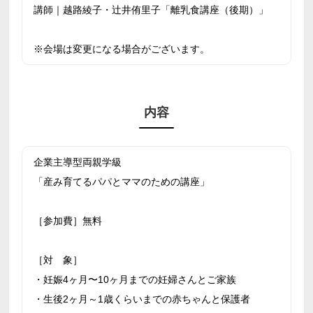
講師｜越路綾子・辻井侑里子「離乳食講座（後期）」
※会場は変更になる場合がございます。
内容
企業主導型両親学級
「産み育てるパパとママのための講座」
［参加費］無料
［対 象］
・妊娠4ヶ月〜10ヶ月までの妊婦さんとご家族
・生後2ヶ月～1歳くらいまでの赤ちゃんと保護者