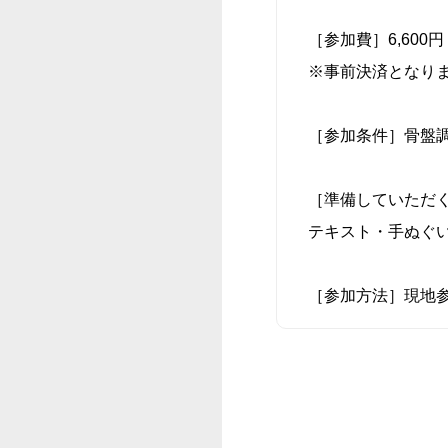
［参加費］6,600
※事前決済となり
［参加条件］骨盤調整
［準備していただ
テキスト・手ぬぐ
［参加方法］現地