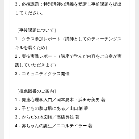
3．必須課題：特別講師の講義を受講し事前課題を提出
してください。
［事後課題について］
1．クラス参加レポート（講師としてのティーチングス
キルを磨くため）
2．実技実践レポート（講座で学んだ内容をご自身が実
践していただきます）
3．コミュニティクラス開催
［推薦図書のご案内］
1．発達心理学入門／岡本夏木・浜田寿美男 著
2．子どもの脳は肌にある／山口創 著
3．からだの地図帳／高橋長雄 著
4．赤ちゃんの誕生／ニコルテイラー 著