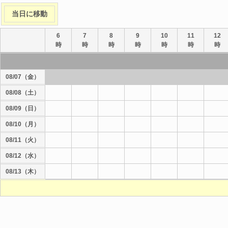
当日に移動
6
7
8
9
10
11
12
時
時
時
時
時
時
時
08/07（金）
08/08（土）
08/09（日）
08/10（月）
08/11（火）
08/12（水）
08/13（木）