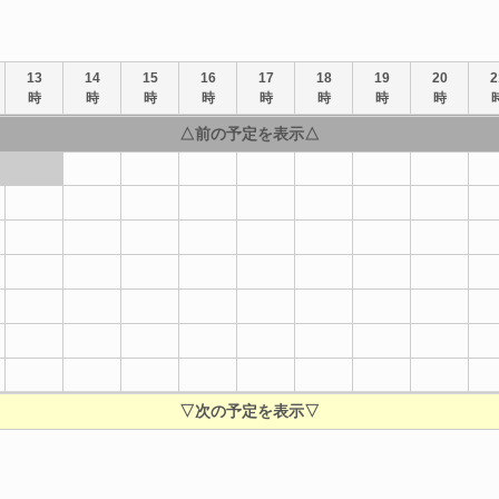
13
14
15
16
17
18
19
20
2
時
時
時
時
時
時
時
時
△前の予定を表示△
▽次の予定を表示▽