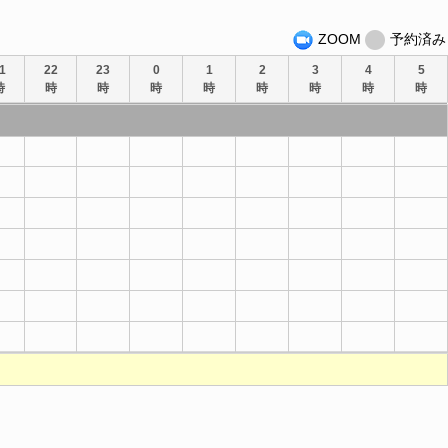
ZOOM
予約済み
1
22
23
0
1
2
3
4
5
時
時
時
時
時
時
時
時
時