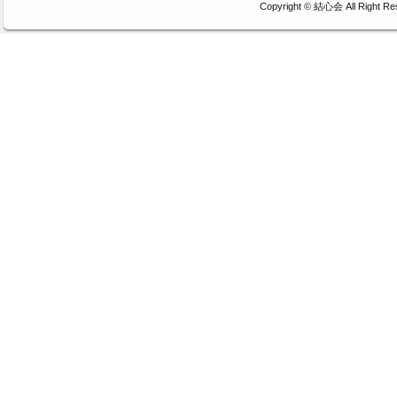
Copyright ©
結心会
All Right Re