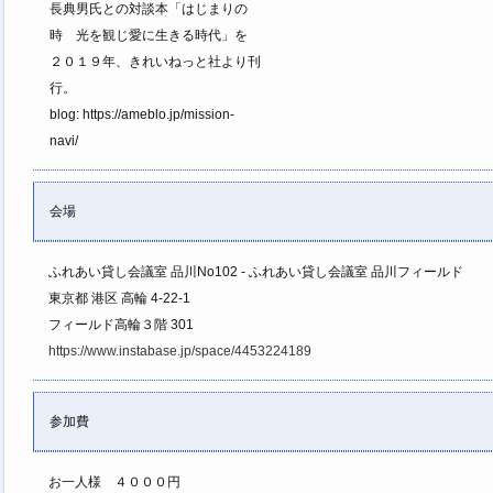
長典男氏との対談本「はじまりの
時 光を観じ愛に生きる時代」を
２０１９年、きれいねっと社より刊
行。
blog: https://ameblo.jp/mission-
navi/
会場
ふれあい貸し会議室 品川No102 - ふれあい貸し会議室 品川フィールド
東京都 港区 高輪 4-22-1
フィールド高輪３階 301
https://www.instabase.jp/space/4453224189
参加費
お一人様 ４０００円