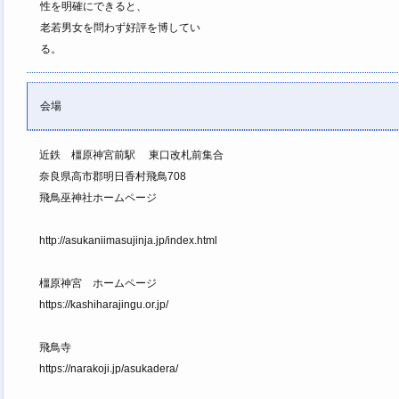
性を明確にできると、
老若男女を問わず好評を博してい
る。
会場
近鉄 橿原神宮前駅 東口改札前集合
奈良県高市郡明日香村飛鳥708
飛鳥巫神社ホームページ
http://asukaniimasujinja.jp/index.html
橿原神宮 ホームページ
https://kashiharajingu.or.jp/
飛鳥寺
https://narakoji.jp/asukadera/