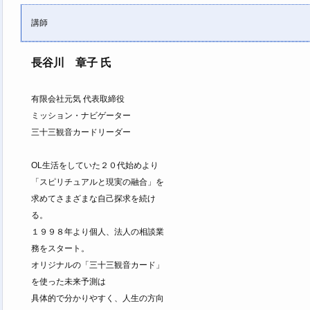
講師
長谷川 章子 氏
有限会社元気 代表取締役
ミッション・ナビゲーター
三十三観音カードリーダー
OL生活をしていた２０代始めより
「スピリチュアルと現実の融合」を
求めてさまざまな自己探求を続け
る。
１９９８年より個人、法人の相談業
務をスタート。
オリジナルの「三十三観音カード」
を使った未来予測は
具体的で分かりやすく、人生の方向